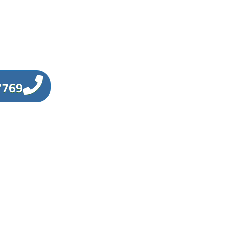
7769
اتصل الان