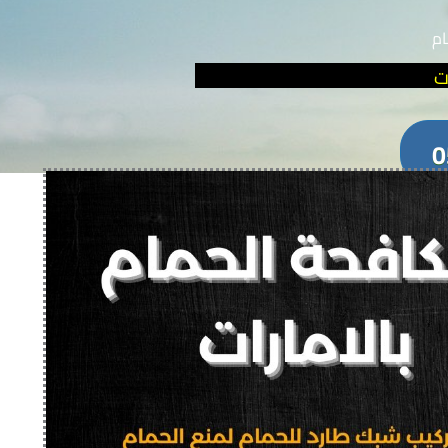
ام
ت
0