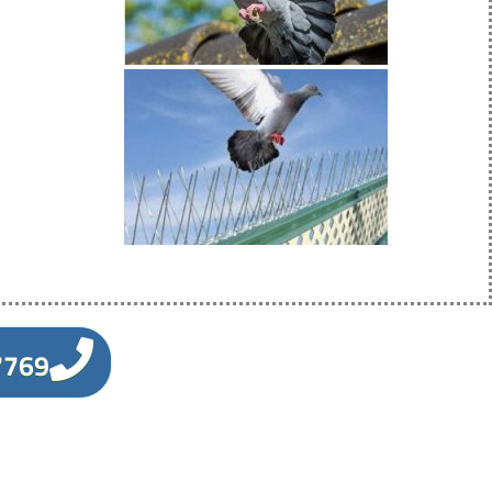
7769
اتصل الان